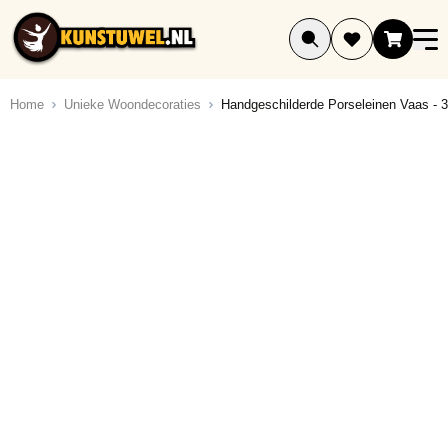
Ga naar de inhoud
Home
Unieke Woondecoraties
Handgeschilderde Porseleinen Vaas - 