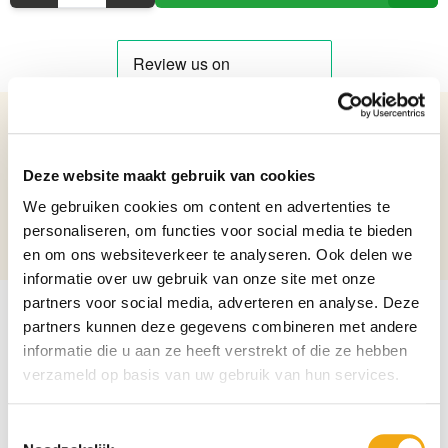
Details over het product
Deze website maakt gebruik van cookies
Handgeschilderde Porseleinen Vaas - 32,6 cm hoog
Netto gewicht: 1.98 kg
We gebruiken cookies om content en advertenties te
Hoogte: 32,6 cm
personaliseren, om functies voor social media te bieden
Diameter: 17 cm
en om ons websiteverkeer te analyseren. Ook delen we
informatie over uw gebruik van onze site met onze
partners voor social media, adverteren en analyse. Deze
partners kunnen deze gegevens combineren met andere
informatie die u aan ze heeft verstrekt of die ze hebben
verzameld op basis van uw gebruik van hun services.
Toestemmingsselectie