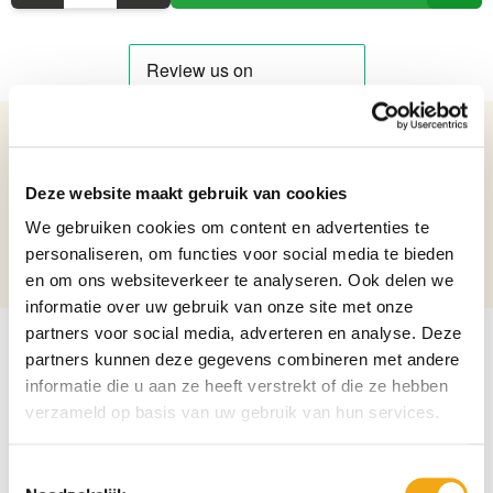
Details over het product
Deze website maakt gebruik van cookies
Handgeschilderde Porseleinen Vaas - 63,8 cm hoog
Net weight: 7.74 kg
We gebruiken cookies om content en advertenties te
Height: 63,8 cm
personaliseren, om functies voor social media te bieden
Diameter: 32 cm
en om ons websiteverkeer te analyseren. Ook delen we
informatie over uw gebruik van onze site met onze
partners voor social media, adverteren en analyse. Deze
partners kunnen deze gegevens combineren met andere
informatie die u aan ze heeft verstrekt of die ze hebben
verzameld op basis van uw gebruik van hun services.
Toestemmingsselectie