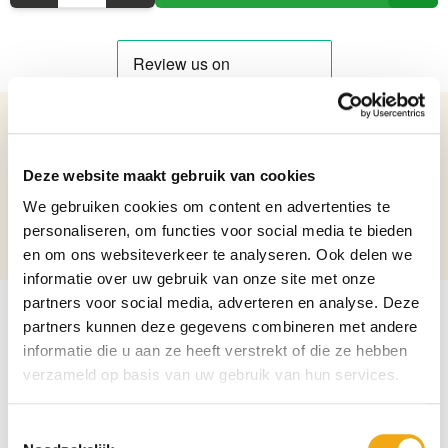
Details over het product
Deze website maakt gebruik van cookies
Handgeschilderde Porseleinen Vaas - 63 cm hoog
Netto gewicht: 5.42 kg
We gebruiken cookies om content en advertenties te
Hoogte: 63 cm
personaliseren, om functies voor social media te bieden
Diameter: 29,5 cm
en om ons websiteverkeer te analyseren. Ook delen we
informatie over uw gebruik van onze site met onze
partners voor social media, adverteren en analyse. Deze
partners kunnen deze gegevens combineren met andere
informatie die u aan ze heeft verstrekt of die ze hebben
verzameld op basis van uw gebruik van hun services.
Toestemmingsselectie