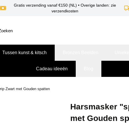
Gratis verzending vanaf €150 (NL) • Overige landen: zie
verzendkosten
Tussen kunst & kitsch
Bronzen Beelden
Unieke
Cadeau ideeën
Blog
Drip Zwart met Gouden spatten
Harsmasker "sp
met Gouden sp