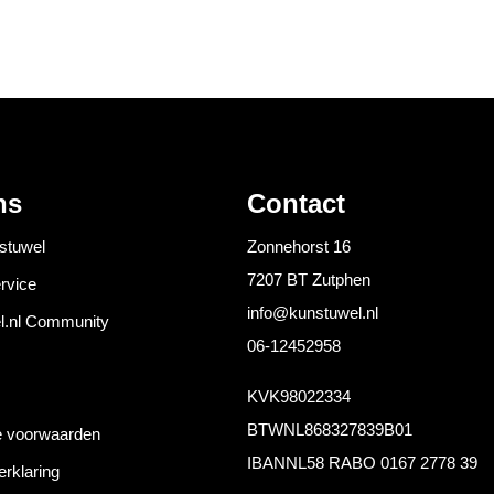
ns
Contact
stuwel
Zonnehorst 16
7207 BT Zutphen
rvice
info@kunstuwel.nl
l.nl Community
06-12452958
KVK
98022334
BTW
NL868327839B01
 voorwaarden
IBAN
NL58 RABO 0167 2778 39
erklaring