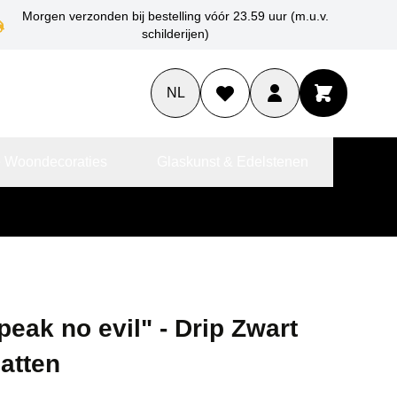
Morgen verzonden bij bestelling vóór 23.59 uur (m.u.v.
schilderijen)
NL
 Woondecoraties
Glaskunst & Edelstenen
eak no evil" - Drip Zwart
atten