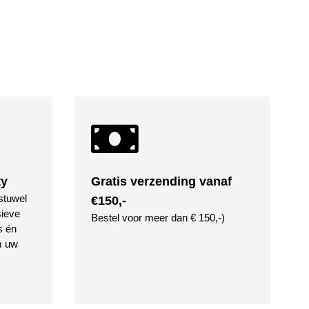
ty
Gratis verzending vanaf
stuwel
€150,-
ieve
Bestel voor meer dan € 150,-)
s én
m uw