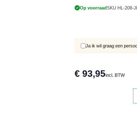
Op voorraad
SKU HL-208-J
Ja ik wil graag een perso
€ 93,95
incl. BTW