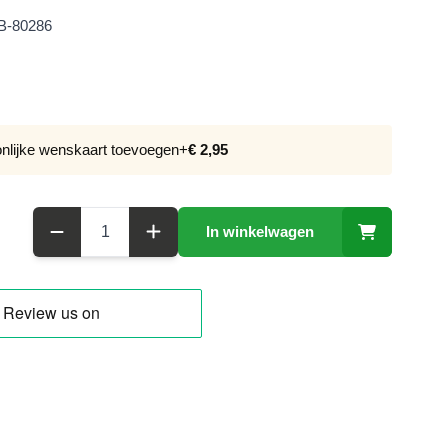
B-80286
onlijke wenskaart toevoegen
+
€ 2,95
Aantal
In winkelwagen