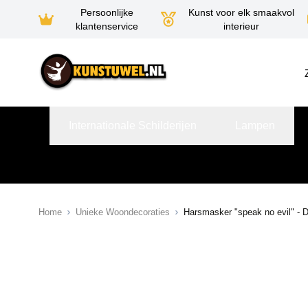
Persoonlijke
Kunst voor elk smaakvol
klantenservice
interieur
Ga naar de inhoud
Internationale Schilderijen
Lampen
Home
Unieke Woondecoraties
Harsmasker "speak no evil" - 