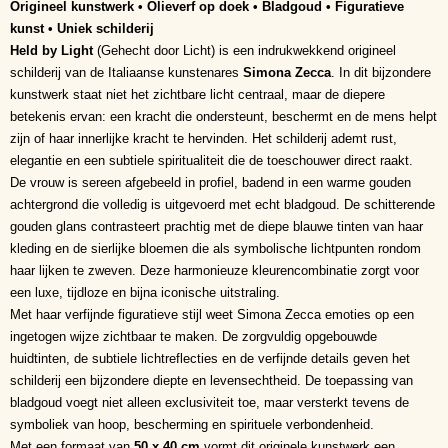
Origineel kunstwerk • Olieverf op doek • Bladgoud • Figuratieve
kunst • Uniek schilderij
Held by Light
(Gehecht door Licht) is een indrukwekkend origineel
schilderij van de Italiaanse kunstenares
Simona Zecca
. In dit bijzondere
kunstwerk staat niet het zichtbare licht centraal, maar de diepere
betekenis ervan: een kracht die ondersteunt, beschermt en de mens helpt
zijn of haar innerlijke kracht te hervinden. Het schilderij ademt rust,
elegantie en een subtiele spiritualiteit die de toeschouwer direct raakt.
De vrouw is sereen afgebeeld in profiel, badend in een warme gouden
achtergrond die volledig is uitgevoerd met echt bladgoud. De schitterende
gouden glans contrasteert prachtig met de diepe blauwe tinten van haar
kleding en de sierlijke bloemen die als symbolische lichtpunten rondom
haar lijken te zweven. Deze harmonieuze kleurencombinatie zorgt voor
een luxe, tijdloze en bijna iconische uitstraling.
Met haar verfijnde figuratieve stijl weet Simona Zecca emoties op een
ingetogen wijze zichtbaar te maken. De zorgvuldig opgebouwde
huidtinten, de subtiele lichtreflecties en de verfijnde details geven het
schilderij een bijzondere diepte en levensechtheid. De toepassing van
bladgoud voegt niet alleen exclusiviteit toe, maar versterkt tevens de
symboliek van hoop, bescherming en spirituele verbondenheid.
Met een formaat van
50 x 40 cm
vormt dit originele kunstwerk een