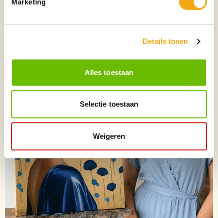
Marketing
portretkunst en exclusieve kunstwerken. Laat u inspireren door unieke
creaties die emotie, schoonheid en vakmanschap samenbrengen bij
Kunstuwel.nl
.
Details tonen
Alles toestaan
Selectie toestaan
Weigeren