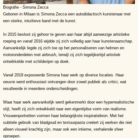
Biografie - Simona Zecca
Geboren in Milaan is Simona Zecca een autodidactisch kunstenaar met
een sterke, intuïtieve band met de kunst.
In 2015 besloot zij gehoor te geven aan haar altijd aanwezige artistieke
roeping en vanaf 2016 wijdde zij zich volledig aan haar kunstenaarschap.
Aanvankelijk legde zij zich toe op het personaliseren van helmen en
motoronderdelen met airbrush, terwijl zij zich tegelijkertijd artistiek
ontwikkelde met schilderijen op doek.
Vanaf 2019 exposeerde Simona haar werk op diverse locaties. Haar
oeuvre werd enthousiast ontvangen door zowel publiek als critici, wat
resulteerde in meerdere onderscheidingen.
Waar haar werk aanvankelijk werd gekenmerkt door een hyperrealistische
stijl, heeft zij zich ontwikkeld naar een eigentijdse vorm van realisme.
Vrouwenportretten vormen haar belangrijkste inspiratiebron. Met het
subtiele gebruik van bladgoud en textuurpasta creëert zij werken die niet
alleen visueel krachtig zijn, maar ook een intieme, verhalende sfeer
oproepen.