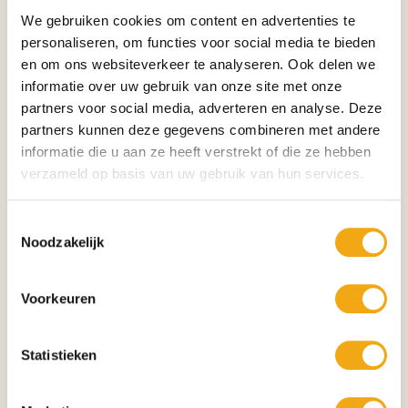
• Cadeau voor liefhebbers van figuratieve kunst
We gebruiken cookies om content en advertenties te
Kunststijl
personaliseren, om functies voor social media te bieden
Figuratieve kunst • Hedendaagse kunst • Symbolisme • Spirituele kunst •
en om ons websiteverkeer te analyseren. Ook delen we
Realisme • Olieverfschilderkunst met bladgoud
Waarom originele kunst kopen?
informatie over uw gebruik van onze site met onze
Een origineel schilderij bezit een unieke uitstraling die niet kan worden
partners voor social media, adverteren en analyse. Deze
gereproduceerd. Iedere penseelstreek vertelt het verhaal van de
partners kunnen deze gegevens combineren met andere
kunstenaar en maakt het werk volledig authentiek. Originele kunst brengt
informatie die u aan ze heeft verstrekt of die ze hebben
karakter, emotie en exclusiviteit in uw interieur en vormt tegelijkertijd een
verzameld op basis van uw gebruik van hun services.
duurzame investering in schoonheid en vakmanschap.
Waarom kiezen voor Kunstuwel.nl?
Toestemmingsselectie
✅ Dé online kunstgalerie voor exclusieve originele kunstwerken
Noodzakelijk
✅ Zorgvuldig geselecteerde nationale en internationale kunstenaars
✅ Alleen authentieke handgeschilderde schilderijen
✅ Veilige en betrouwbare levering
Voorkeuren
✅ Persoonlijke service en deskundig advies
✅ Voor particuliere én zakelijke kunstliefhebbers
✅ Waar kunst en exclusiviteit elkaar ontmoeten
Statistieken
Ontdek meer originele schilderijen
Bekijk ook de overige originele schilderijen van
Simona Zecca
en ontdek
onze uitgebreide collectie figuratieve kunst, hedendaagse schilderijen,