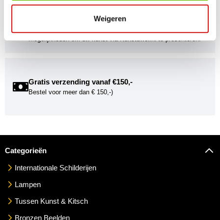
Kunstuwel Community
Weigeren
Word onderdeel van de Kunstuwel Community. Ontvang
exclusieve uitnodigingen voor exposities én ontdek de
mogelijkheden om uw kunst via Kunstuwel.nl te presenteren.
Gratis verzending vanaf €150,-
Bestel voor meer dan € 150,-)
Categorieën
Internationale Schilderijen
Lampen
Tussen Kunst & Kitsch
Bronzen Beelden