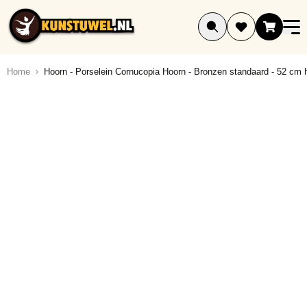
Ga naar de inhoud
Home
Hoorn - Porselein Cornucopia Hoorn - Bronzen standaard - 52 cm 