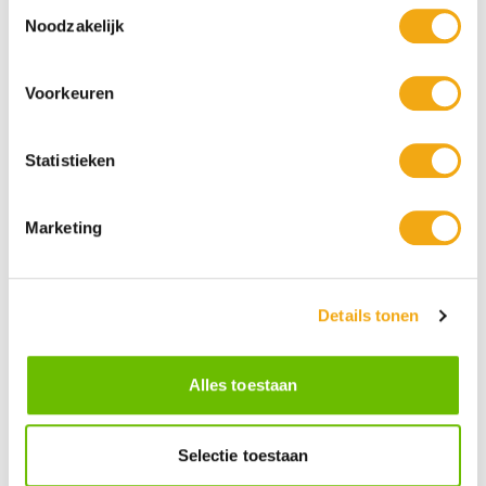
Toestemmingsselectie
Noodzakelijk
Voorkeuren
Statistieken
Marketing
Persoonlijke klantenservice
Maandag t/m vrijdag van 09.00 tot 16.00 staat onze
vakkundige klantenservice klaar.
Details tonen
Kunst voor iedereen
Alles toestaan
Stijlvolle kunstobjecten voor elke smaak, interieur en/of tuin.
Onze Bronzen Beelden die met vuur tot leven worden
gebracht!
Selectie toestaan