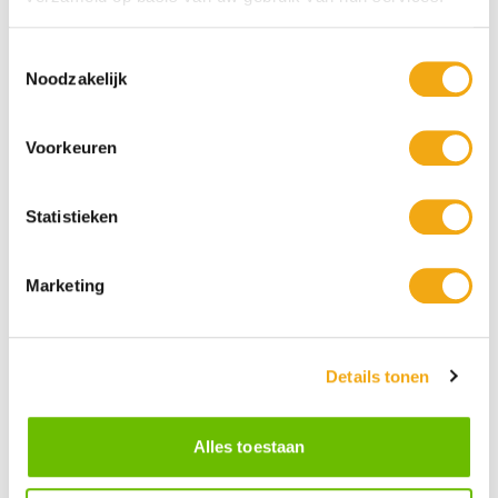
Toestemmingsselectie
Noodzakelijk
Voorkeuren
Statistieken
Marketing
Persoonlijke klantenservice
Details tonen
Maandag t/m vrijdag van 09.00 tot 16.00 staat onze
vakkundige klantenservice klaar.
Alles toestaan
Kunst voor iedereen