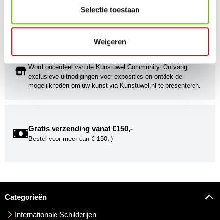
Stijlvolle kunstobjecten voor elke smaak, interieur en/of tuin.
Selectie toestaan
Onze Bronzen Beelden die met vuur tot leven worden
gebracht!
Weigeren
Kunstuwel Community
Word onderdeel van de Kunstuwel Community. Ontvang
exclusieve uitnodigingen voor exposities én ontdek de
mogelijkheden om uw kunst via Kunstuwel.nl te presenteren.
Gratis verzending vanaf €150,-
Bestel voor meer dan € 150,-)
Categorieën
Internationale Schilderijen