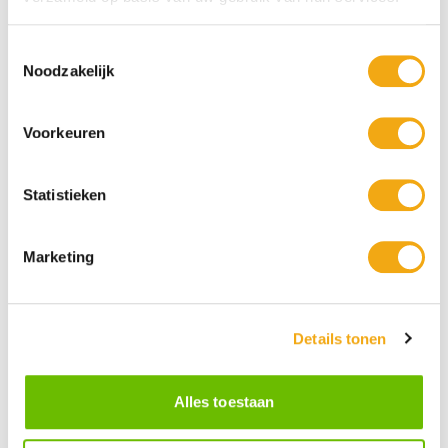
Toestemmingsselectie
Noodzakelijk
Voorkeuren
Statistieken
Marketing
Persoonlijke klantenservice
Details tonen
Maandag t/m vrijdag van 09.00 tot 16.00 staat onze
vakkundige klantenservice klaar.
Alles toestaan
Kunst voor iedereen