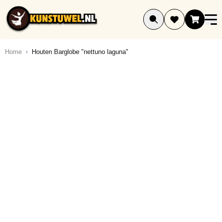
Ga naar de inhoud
Home
Houten Barglobe "nettuno laguna"