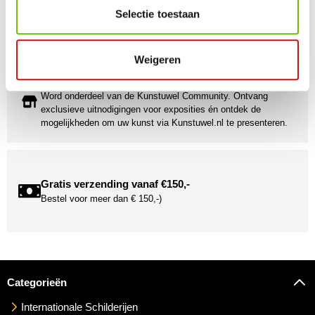
Stijlvolle kunstobjecten voor elke smaak, interieur en/of tuin.
Selectie toestaan
Onze Bronzen Beelden die met vuur tot leven worden
gebracht!
Weigeren
Kunstuwel Community
Word onderdeel van de Kunstuwel Community. Ontvang
exclusieve uitnodigingen voor exposities én ontdek de
mogelijkheden om uw kunst via Kunstuwel.nl te presenteren.
Gratis verzending vanaf €150,-
Bestel voor meer dan € 150,-)
Categorieën
Internationale Schilderijen