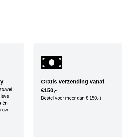
ty
Gratis verzending vanaf
stuwel
€150,-
ieve
Bestel voor meer dan € 150,-)
s én
m uw