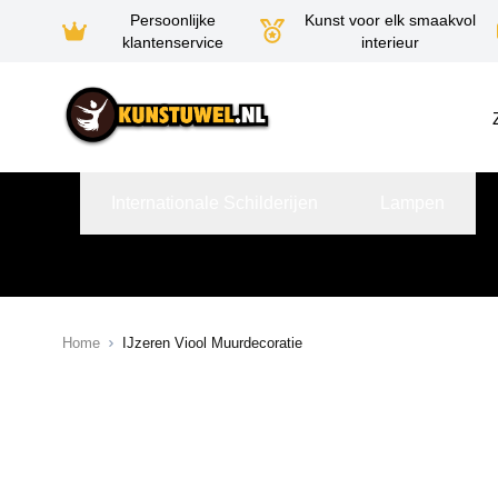
Persoonlijke
Kunst voor elk smaakvol
klantenservice
interieur
Ga naar de inhoud
Internationale Schilderijen
Lampen
Home
IJzeren Viool Muurdecoratie