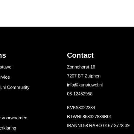
ns
Contact
stuwel
Zonnehorst 16
7207 BT Zutphen
rvice
info@kunstuwel.nl
l.nl Community
06-12452958
KVK
98022334
BTW
NL868327839B01
 voorwaarden
IBAN
NL58 RABO 0167 2778 39
erklaring