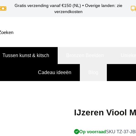
Gratis verzending vanaf €150 (NL) • Overige landen: zie
verzendkosten
Tussen kunst & kitsch
Bronzen Beelden
Unieke
Cadeau ideeën
Blog
IJzeren Viool 
Op voorraad
SKU TZ-37-JB