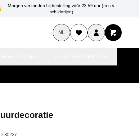
Morgen verzonden bij bestelling vóór 23.59 uur (m.u.v.
schilderijen)
NL
 Woondecoraties
Glaskunst & Edelstenen
Muurdecoratie
D-80227