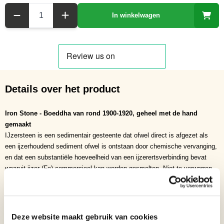
Aantal
In winkelwagen
Details over het product
Iron Stone - Boeddha van rond 1900-1920, geheel met de hand
gemaakt
IJzersteen is een sedimentair gesteente dat ofwel direct is afgezet als
een ijzerhoudend sediment ofwel is ontstaan door chemische vervanging,
en dat een substantiële hoeveelheid van een ijzerertsverbinding bevat
waaruit ijzer (Fe) commercieel kan worden gesmolten. Niet te verwarren
met inheems of tellurisch ijzer, dat zeer zeldzaam is en in metalen vorm
voorkomt, wordt de term ijzersteen gewoonlijk beperkt tot harde, grof
gebandeerde, niet-gebandeerde en niet-chertachtige sedimentaire
gesteenten van post-Precambrium-leeftijd. De Precambrium-afzettingen,
Deze website maakt gebruik van cookies
die een andere oorsprong hebben, staan algemeen bekend als