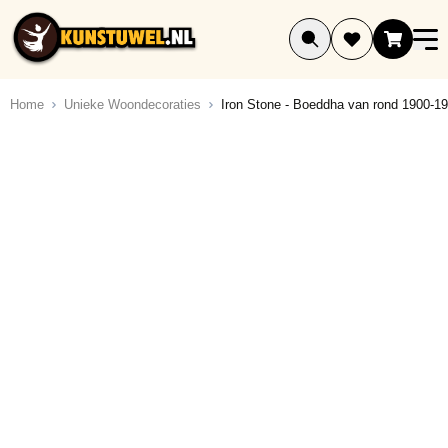
Ga naar de inhoud
Home
Unieke Woondecoraties
Iron Stone - Boeddha van rond 1900-1