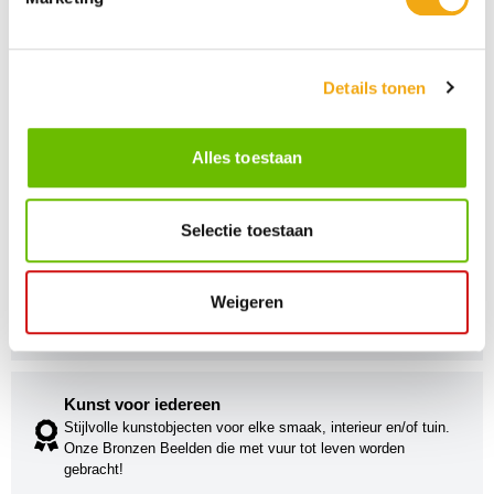
Details tonen
Alles toestaan
Selectie toestaan
Persoonlijke klantenservice
Maandag t/m vrijdag van 09.00 tot 16.00 staat onze
Weigeren
vakkundige klantenservice klaar.
Kunst voor iedereen
Stijlvolle kunstobjecten voor elke smaak, interieur en/of tuin.
Onze Bronzen Beelden die met vuur tot leven worden
gebracht!