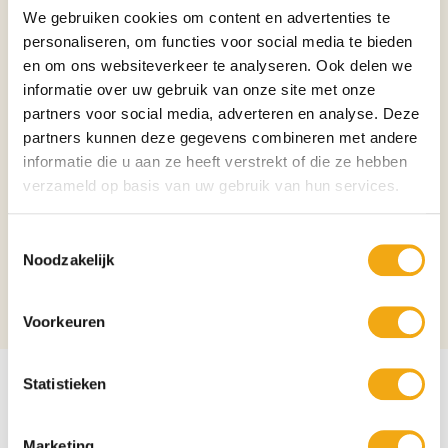
We gebruiken cookies om content en advertenties te
gebandeerde ijzerformaties. De ijzerhoudende mineralen die ijzerstenen
personaliseren, om functies voor social media te bieden
vormen, kunnen bestaan uit oxiden, zoals limoniet, hematiet en
magnetiet; carbonaten, zoals sideriet; silicates, zoals chamosiet; of een
en om ons websiteverkeer te analyseren. Ook delen we
combinatie van deze mineralen.
informatie over uw gebruik van onze site met onze
partners voor social media, adverteren en analyse. Deze
Land van herkomst
Indonesië
partners kunnen deze gegevens combineren met andere
Afmetingen / Volume
135 x 45 x 30 cm
informatie die u aan ze heeft verstrekt of die ze hebben
verzameld op basis van uw gebruik van hun services.
Binnen de edelsteentherapie wordt
deze steen gebruikt vanwege zijn
'aardende' werking en het
Toestemmingsselectie
Eigenschappen Edelsteen /
genereren van een zwak
Noodzakelijk
Mineraal
magnetisch veld dat de
concentratie en vitaliteit zou
bevorderen.
Voorkeuren
Statistieken
Marketing