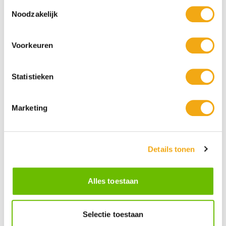
Toestemmingsselectie
Noodzakelijk
Voorkeuren
Statistieken
Marketing
Persoonlijke klantenservice
Maandag t/m vrijdag van 09.00 tot 16.00 staat onze
vakkundige klantenservice klaar.
Details tonen
Kunst voor iedereen
Alles toestaan
Stijlvolle kunstobjecten voor elke smaak, interieur en/of tuin.
Onze Bronzen Beelden die met vuur tot leven worden
gebracht!
Selectie toestaan