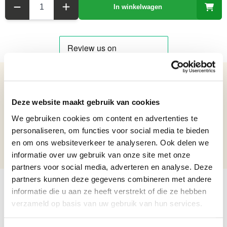
In winkelwagen
Details over het product
Deze website maakt gebruik van cookies
Messing sextant in een houten doos
Netto gewicht: 1.58
We gebruiken cookies om content en advertenties te
Hoogte: 10,4
personaliseren, om functies voor social media te bieden
Breedte: 25
en om ons websiteverkeer te analyseren. Ook delen we
Lengte: 22
informatie over uw gebruik van onze site met onze
partners voor social media, adverteren en analyse. Deze
partners kunnen deze gegevens combineren met andere
informatie die u aan ze heeft verstrekt of die ze hebben
verzameld op basis van uw gebruik van hun services.