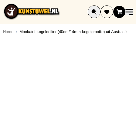
Ga naar de inhoud
Home
Mookaiet kogelcollier (40cm/14mm kogelgrootte) uit Australië