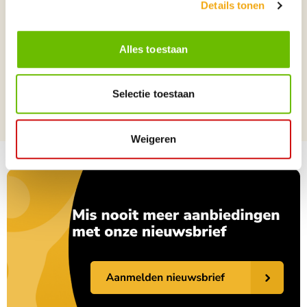
Details tonen
moment raakte ik in vervoering. Er stond een troon in de hemel en daarop
zat iemand. Degene die daar zat had een uiterlijk als van jaspis en sarder,
en rond de troon was een regenboog die er uitzag als smaragd.
Alles toestaan
Naam Edelsteen / Mineraal
Mookaiet
Land van herkomst
Australië
Selectie toestaan
Afmetingen / Volume
40cm/14mm
Weigeren