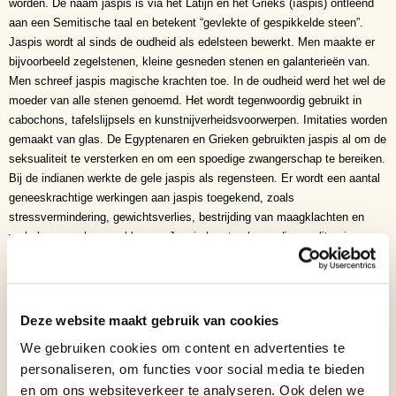
worden. De naam jaspis is via het Latijn en het Grieks (íaspis) ontleend
aan een Semitische taal en betekent “gevlekte of gespikkelde steen”.
Jaspis wordt al sinds de oudheid als edelsteen bewerkt. Men maakte er
bijvoorbeeld zegelstenen, kleine gesneden stenen en galanterieën van.
Men schreef jaspis magische krachten toe. In de oudheid werd het wel de
moeder van alle stenen genoemd. Het wordt tegenwoordig gebruikt in
cabochons, tafelslijpsels en kunstnijverheidsvoorwerpen. Imitaties worden
gemaakt van glas. De Egyptenaren en Grieken gebruikten jaspis al om de
seksualiteit te versterken en om een spoedige zwangerschap te bereiken.
Bij de indianen werkte de gele jaspis als regensteen. Er wordt een aantal
geneeskrachtige werkingen aan jaspis toegekend, zoals
stressvermindering, gewichtsverlies, bestrijding van maagklachten en
verhelpen van leverproblemen. Jaspis hoort volgens diverse literaire
bronnen bij de sterrenbeelden Ram, Maagd, Kreeft en Schorpioen. In het
christelijke geschrift Openbaring 4:2-3 staat geschreven: Op hetzelfde
moment raakte ik in vervoering. Er stond een troon in de hemel en daarop
zat iemand. Degene die daar zat had een uiterlijk als van jaspis en sarder,
Deze website maakt gebruik van cookies
en rond de troon was een regenboog die er uitzag als smaragd.
We gebruiken cookies om content en advertenties te
personaliseren, om functies voor social media te bieden
Jaspis is een opake en fijnkristallijne variëteit van kwarts. De chemische
en om ons websiteverkeer te analyseren. Ook delen we
samenstelling is identiek aan die van agaat, vuursteen en hoornkiezel. De