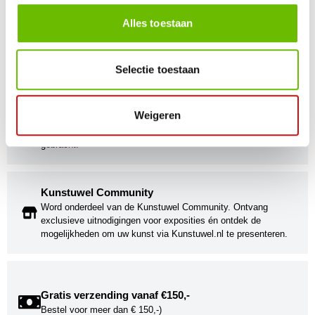
Persoonlijke klantenservice
Alles toestaan
Maandag t/m vrijdag van 09.00 tot 16.00 staat onze
vakkundige klantenservice klaar.
Selectie toestaan
Kunst voor iedereen
Weigeren
Stijlvolle kunstobjecten voor elke smaak, interieur en/of tuin.
Onze Bronzen Beelden die met vuur tot leven worden
gebracht!
Kunstuwel Community
Word onderdeel van de Kunstuwel Community. Ontvang
exclusieve uitnodigingen voor exposities én ontdek de
mogelijkheden om uw kunst via Kunstuwel.nl te presenteren.
Gratis verzending vanaf €150,-
Bestel voor meer dan € 150,-)