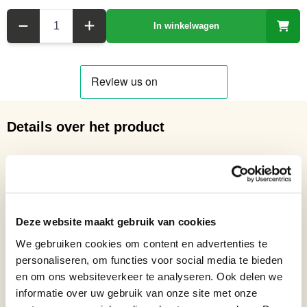
Aantal
In winkelwagen
Details over het product
Opaline “rounds” collier
Opaline wordt beschouwd als een allround helende steen. Het verwijdert
energie blokkades en helpt tegen vermoeidheid. Het zuivert ook het bloed
en de nieren. Opaline wordt vaak gebruikt in meditatie, omdat het wordt
geassocieerd met het derde oog chakra. Het is nuttig voor het verbeteren
Deze website maakt gebruik van cookies
van de communicatie op alle niveaus. Het helpt bij de interpretatie van de
We gebruiken cookies om content en advertenties te
ontvangen psychische informatie en helpt bij het verbaliseren van
personaliseren, om functies voor social media te bieden
innerlijke gevoelens. Opaline helpt om stemmingswisselingen te
en om ons websiteverkeer te analyseren. Ook delen we
stabiliseren en ontspanning te bevorderen. Het is gunstig voor mensen
informatie over uw gebruik van onze site met onze
die lijden aan slaapstoornissen.Opaline verbetert emotionele kracht en