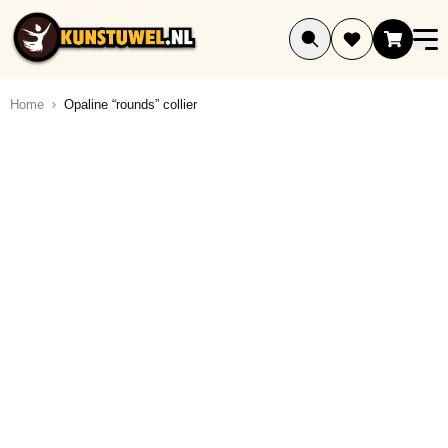
Ga naar de inhoud
Home
Opaline “rounds” collier