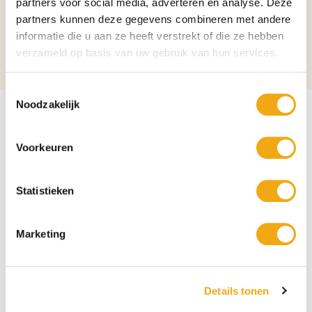
partners voor social media, adverteren en analyse. Deze
helpt veranderingen en nieuwe situaties gemakkelijker aan te gaan. Het
partners kunnen deze gegevens combineren met andere
verlicht ook depressie en vermindert agressief gedrag. Opaline bevordert
succes, vooral in zakelijke doelen.Bij griep, verkoudheid en gebrek aan
informatie die u aan ze heeft verstrekt of die ze hebben
energie. Verheft het normale bewustzijn tot een kosmisch bewustzijn.
verzameld op basis van uw gebruik van hun services.
Sterkt het innerlijke wezen.
Toestemmingsselectie
Noodzakelijk
Voorkeuren
Statistieken
Marketing
Details tonen