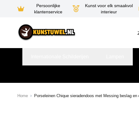
Persoonlijke
Kunst voor elk smaakvol
klantenservice
interieur
Ga naar de inhoud
Internationale Schilderijen
Lampen
Home
Porseleinen Chique sieradendoos met Messing beslag en 