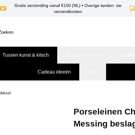
Gratis verzending vanaf €150 (NL) • Overige landen: zie
verzendkosten
Tussen kunst & kitsch
Bronzen Beelden
Unieke
Cadeau ideeën
Blog
deksel
Porseleinen C
Messing beslag