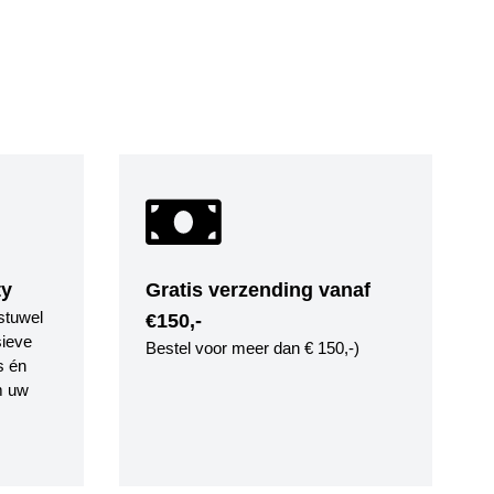
ty
Gratis verzending vanaf
stuwel
€150,-
ieve
Bestel voor meer dan € 150,-)
s én
m uw