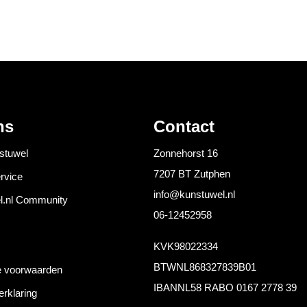
ns
Contact
stuwel
Zonnehorst 16
7207 BT Zutphen
rvice
info@kunstuwel.nl
l.nl Community
06-12452958
KVK
98022334
BTW
NL868327839B01
 voorwaarden
IBAN
NL58 RABO 0167 2778 39
erklaring