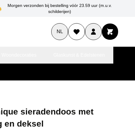
Morgen verzonden bij bestelling vóór 23.59 uur (m.u.v.
schilderijen)
NL
 Woondecoraties
Glaskunst & Edelstenen
hique sieradendoos met
 en deksel