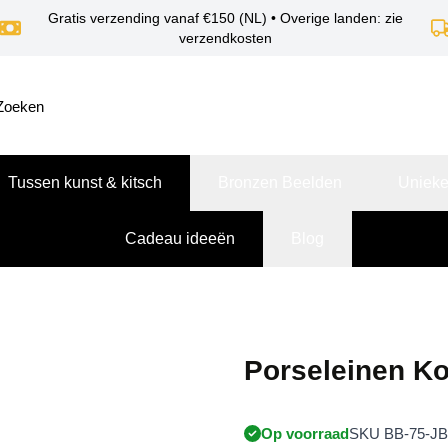
Gratis verzending vanaf €150 (NL) • Overige landen: zie
verzendkosten
Tussen kunst & kitsch
Bronzen Beelden
Unieke
Cadeau ideeën
Blog
Porseleinen K
Op voorraad
SKU BB-75-JB