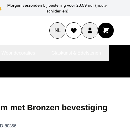
Morgen verzonden bij bestelling vóór 23.59 uur (m.u.v.
schilderijen)
NL
 Woondecoraties
Glaskunst & Edelstenen
om met Bronzen bevestiging
D-80356