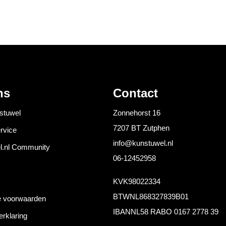
ns
Contact
stuwel
Zonnehorst 16
7207 BT Zutphen
rvice
info@kunstuwel.nl
l.nl Community
06-12452958
KVK
98022334
BTW
NL868327839B01
 voorwaarden
IBAN
NL58 RABO 0167 2778 39
erklaring