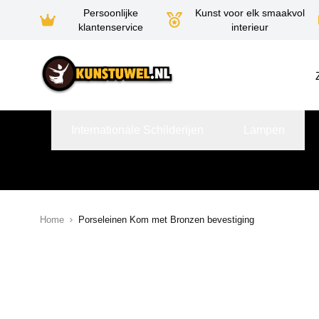
Persoonlijke
Kunst voor elk smaakvol
klantenservice
interieur
Ga naar de inhoud
Internationale Schilderijen
Lampen
Home
Porseleinen Kom met Bronzen bevestiging