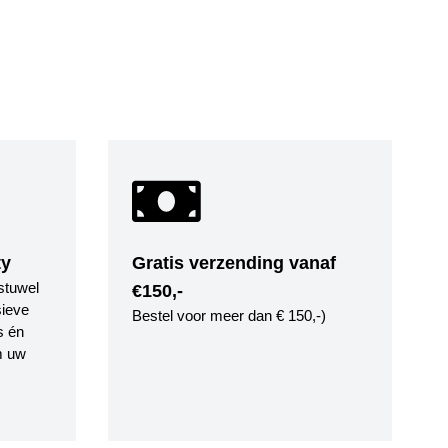
ty
Gratis verzending vanaf
stuwel
€150,-
ieve
Bestel voor meer dan € 150,-)
s én
m uw