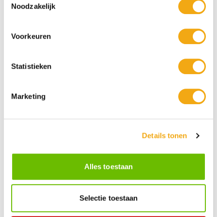
Noodzakelijk
Voorkeuren
Statistieken
Marketing
Persoonlijke klantenservice
Maandag t/m vrijdag van 09.00 tot 16.00 staat onze
vakkundige klantenservice klaar.
Details tonen
Kunst voor iedereen
Stijlvolle kunstobjecten voor elke smaak, interieur en/of tuin.
Alles toestaan
Onze Bronzen Beelden die met vuur tot leven worden
gebracht!
Selectie toestaan
Kunstuwel Community