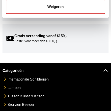
Word onderdeel van de Kunstuwel Community. Ontvang
Weigeren
exclusieve uitnodigingen voor exposities én ontdek de
mogelijkheden om uw kunst via Kunstuwel.nl te presenteren.
Gratis verzending vanaf €150,-
Bestel voor meer dan € 150,-)
Categorieën
Internationale Schilderijen
Lampen
Tussen Kunst & Kitsch
Bronzen Beelden