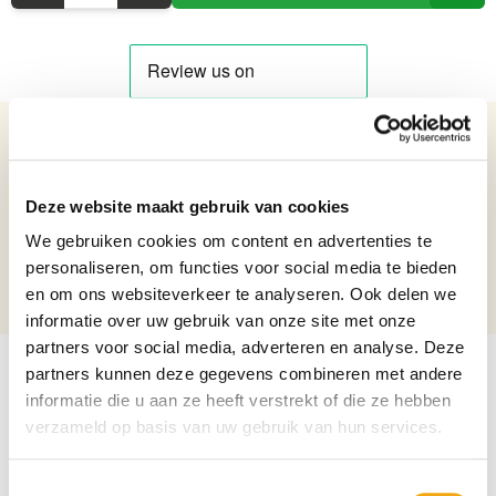
Details over het product
Porseleinen Twee laags Etagere met Bronzen bevestiging
Deze website maakt gebruik van cookies
Netto gewicht: 6.5 kg
We gebruiken cookies om content en advertenties te
Hoogte: 57.5 cm
personaliseren, om functies voor social media te bieden
Breedte: 28.7 cm
en om ons websiteverkeer te analyseren. Ook delen we
Lengte: 57 cm
informatie over uw gebruik van onze site met onze
partners voor social media, adverteren en analyse. Deze
partners kunnen deze gegevens combineren met andere
informatie die u aan ze heeft verstrekt of die ze hebben
verzameld op basis van uw gebruik van hun services.
Toestemmingsselectie