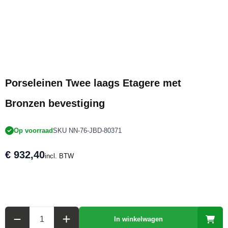
Porseleinen Twee laags Etagere met
Bronzen bevestiging
Op voorraad
SKU NN-76-JBD-80371
€ 932,40
incl. BTW
Aantal
In winkelwagen