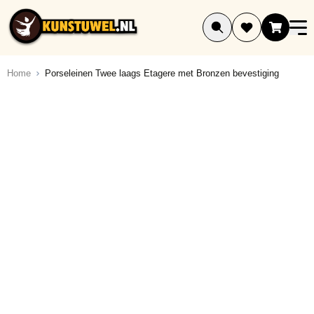
Ga naar de inhoud
Home
Porseleinen Twee laags Etagere met Bronzen bevestiging