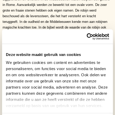
in Rome. Aanvankelijk werden ze bewerkt tot een ovale vorm. De zeer
grote en fraaie stenen hebben ook eigen namen. De robijn werd
beschouwd als de levenssteen, die het hart versterkt en kracht
teruggeeft. In de oudheid en de Middeleeuwen kende men aan robijnen
magische krachten toe. In de bijbel wordt de waarde van de robijn ook
onderkend, al gaat het er in sommige van die tekstgedeelten juist om dat
er schatten zijn van grotere waarde: de wijsheid is kostelijker dan robijnen
(Spreuken 3:15) en de waarde van een goede vrouw gaat die van robijnen
in de ogen van haar echtgenoot ver te boven (Spreuken 31). Ook in Job
Deze website maakt gebruik van cookies
28 wordt robijn genoemd als één van de schatten die de mens zoekt op
plaatsen waar de onschatbare en onvindbare wijsheid van de levende God
We gebruiken cookies om content en advertenties te
niet te vinden is. Wel dient aangemerkt te worden dat datgene, wat in de
personaliseren, om functies voor social media te bieden
Statenvertaling soms wordt geïdentificeerd als ‘robijn’, in sommige andere
en om ons websiteverkeer te analyseren. Ook delen we
vertalingen onder geheel andere benamingen naar voren komt. Men dient
informatie over uw gebruik van onze site met onze
bij deze interpretatie rekening te houden met wat in de cultuur en de tijd
partners voor social media, adverteren en analyse. Deze
van het opstellen van de betreffende vertaling als waardevol
partners kunnen deze gegevens combineren met andere
aangeschreven stond. Robijn heeft ook een mythologische betekenis. De
informatie die u aan ze heeft verstrekt of die ze hebben
robijn is een van de “negen edelstenen” in de Thaise Orde van de Negen
verzameld op basis van uw gebruik van hun services.
Edelstenen. Robijnen worden gedolven in Afrika, Azië en Australië. Ze
worden het meest gevonden in Birma, Sri Lanka en Thailand, hoewel ze