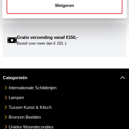
Word onderdeel van de Kunstuwel Community. Ontvang
Weigeren
exclusieve uitnodigingen voor exposities én ontdek de
mogelijkheden om uw kunst via Kunstuwel.nl te presenteren.
Gratis verzending vanaf €150,-
Bestel voor meer dan € 150,-)
Categorieën
Internationale Schilderijen
Lampen
Tussen Kunst & Kitsch
Bronzen Beelden
Unieke Woondecoraties