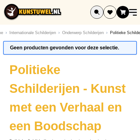
Ga naar de inhoud
me
Internationale Schilderijen
Onderwerp Schilderijen
Politieke Schilde
ucten
Geen producten gevonden voor deze selectie.
ucten
ucten
Politieke
ucten
ucten
Schilderijen - Kunst
uct
ucten
met een Verhaal en
ucten
ucten
een Boodschap
ucten
ucten