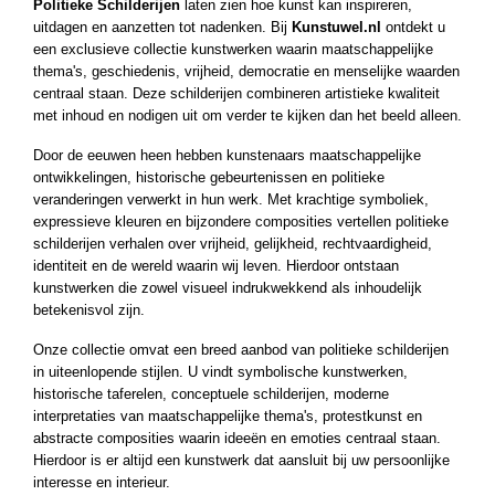
Politieke Schilderijen
laten zien hoe kunst kan inspireren,
ucten
uitdagen en aanzetten tot nadenken. Bij
Kunstuwel.nl
ontdekt u
ucten
een exclusieve collectie kunstwerken waarin maatschappelijke
thema's, geschiedenis, vrijheid, democratie en menselijke waarden
ucten
centraal staan. Deze schilderijen combineren artistieke kwaliteit
uct
met inhoud en nodigen uit om verder te kijken dan het beeld alleen.
ucten
Door de eeuwen heen hebben kunstenaars maatschappelijke
ucten
ontwikkelingen, historische gebeurtenissen en politieke
veranderingen verwerkt in hun werk. Met krachtige symboliek,
ucten
expressieve kleuren en bijzondere composities vertellen politieke
ucten
schilderijen verhalen over vrijheid, gelijkheid, rechtvaardigheid,
identiteit en de wereld waarin wij leven. Hierdoor ontstaan
uct
kunstwerken die zowel visueel indrukwekkend als inhoudelijk
ucten
betekenisvol zijn.
uct
Onze collectie omvat een breed aanbod van politieke schilderijen
in uiteenlopende stijlen. U vindt symbolische kunstwerken,
uct
historische taferelen, conceptuele schilderijen, moderne
ucten
interpretaties van maatschappelijke thema's, protestkunst en
abstracte composities waarin ideeën en emoties centraal staan.
uct
Hierdoor is er altijd een kunstwerk dat aansluit bij uw persoonlijke
ucten
interesse en interieur.