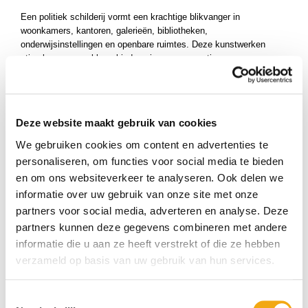
ucten
Een politiek schilderij vormt een krachtige blikvanger in
ucten
woonkamers, kantoren, galerieën, bibliotheken,
onderwijsinstellingen en openbare ruimtes. Deze kunstwerken
uct
stimuleren gesprekken, bieden nieuwe perspectieven en voegen
uct
diepgang toe aan iedere omgeving.
ucten
Bij
Kunstuwel.nl
vindt u zorgvuldig geselecteerde
Politieke
Schilderijen
van talentvolle kunstenaars uit binnen- en buitenland.
uct
Deze website maakt gebruik van cookies
Elk kunstwerk is gekozen op kwaliteit, originaliteit en artistieke
ucten
uitstraling. Laat u inspireren door een collectie waarin creativiteit,
We gebruiken cookies om content en advertenties te
maatschappelijke betrokkenheid en artistieke expressie
uct
personaliseren, om functies voor social media te bieden
samenkomen.
ucten
en om ons websiteverkeer te analyseren. Ook delen we
uct
informatie over uw gebruik van onze site met onze
partners voor social media, adverteren en analyse. Deze
ucten
partners kunnen deze gegevens combineren met andere
ucten
informatie die u aan ze heeft verstrekt of die ze hebben
ucten
verzameld op basis van uw gebruik van hun services.
ucten
ucten
Toestemmingsselectie