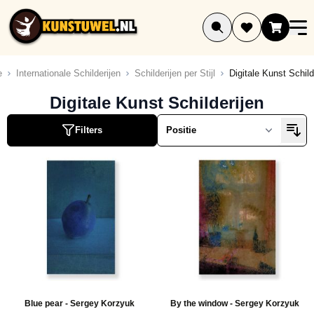
Ga naar de inhoud
e
Internationale Schilderijen
Schilderijen per Stijl
Digitale Kunst Schild
Digitale Kunst Schilderijen
Filters
Blue pear - Sergey Korzyuk
By the window - Sergey Korzyuk