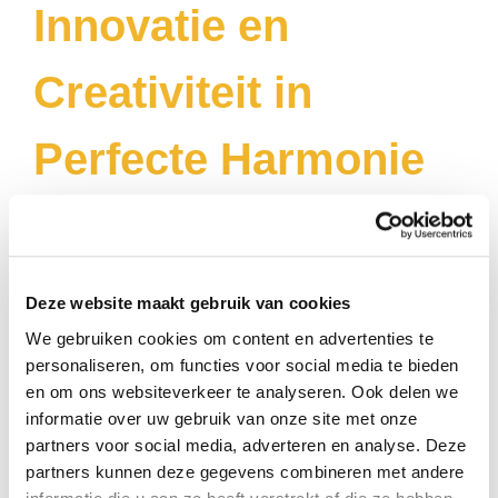
Innovatie en
Creativiteit in
Perfecte Harmonie
Digitale kunst schilderijen
combineren moderne technologie met
artistieke creativiteit en bieden een vernieuwende kijk op
beeldende kunst. Bij
Kunstuwel.nl
ontdekt u een exclusieve
collectie digitale kunstwerken waarin innovatieve technieken,
Deze website maakt gebruik van cookies
indrukwekkende composities en eigentijds design samenkomen.
Van abstracte creaties en futuristische ontwerpen tot realistische
We gebruiken cookies om content en advertenties te
digitale illustraties en conceptuele kunst: digitale kunst kent vrijwel
personaliseren, om functies voor social media te bieden
geen grenzen.
en om ons websiteverkeer te analyseren. Ook delen we
Digitale kunst ontstaat met behulp van geavanceerde software,
informatie over uw gebruik van onze site met onze
digitale tekentablets en creatieve beeldbewerkingstechnieken.
partners voor social media, adverteren en analyse. Deze
Kunstenaars gebruiken deze hulpmiddelen om unieke composities,
partners kunnen deze gegevens combineren met andere
kleuren en details te creëren die met traditionele technieken vaak