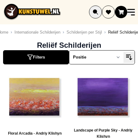
Ga naar de inhoud
Home
Internationale Schilderijen
Schilderijen per Stijl
Reliëf Schilderij
Reliëf Schilderijen
Filters
Landscape of Purple Sky - Andriy
Floral Arcadia - Andriy Klishyn
Klishyn