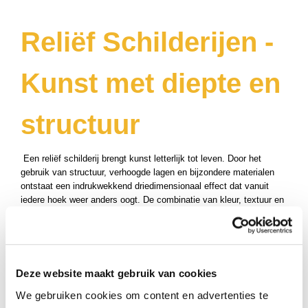
Reliëf Schilderijen -
Kunst met diepte en
structuur
Een reliëf schilderij brengt kunst letterlijk tot leven. Door het
gebruik van structuur, verhoogde lagen en bijzondere materialen
ontstaat een indrukwekkend driedimensionaal effect dat vanuit
iedere hoek weer anders oogt. De combinatie van kleur, textuur en
diepte geeft deze kunstwerken een exclusieve en luxe uitstraling.
Bij
Kunstuwel.nl
vindt u een zorgvuldig geselecteerde collectie
reliëf schilderijen van talentvolle nationale en internationale
kunstenaars. Van moderne abstracte composities tot organische
Deze website maakt gebruik van cookies
vormen en minimalistische designs; ieder kunstwerk is uniek en
met de hand vervaardigd. Dankzij de voelbare structuur en het spel
We gebruiken cookies om content en advertenties te
van licht en schaduw vormt een reliëf schilderij een echte