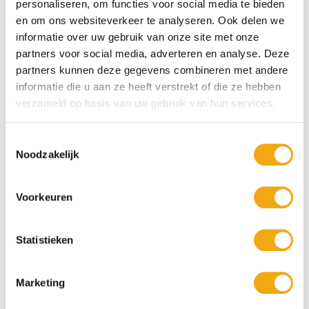
personaliseren, om functies voor social media te bieden
blikvanger in uw woonkamer, kantoor, hal of slaapkamer.
en om ons websiteverkeer te analyseren. Ook delen we
informatie over uw gebruik van onze site met onze
Onze collectie bestaat uit schilderijen die zijn gemaakt met
hoogwaardige materialen zoals acrylverf, structuurpasta, gips,
partners voor social media, adverteren en analyse. Deze
zand en diverse mixed-media technieken. Hierdoor ontstaat een
partners kunnen deze gegevens combineren met andere
kunstwerk met karakter en een bijzondere uitstraling die met een
informatie die u aan ze heeft verstrekt of die ze hebben
traditioneel plat schilderij niet te evenaren is.
verzameld op basis van uw gebruik van hun services.
Bent u op zoek naar een modern 3D schilderij, een exclusief
structuur schilderij of een handgemaakt reliëf kunstwerk? Ontdek
Toestemmingsselectie
dan de veelzijdige collectie van Kunstuwel.nl en geef uw interieur
Noodzakelijk
extra diepte, sfeer en exclusiviteit.
Voorkeuren
Statistieken
Marketing