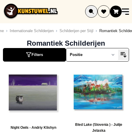
Ga naar de inhoud
me
Internationale Schilderijen
Schilderijen per Stijl
Romantiek Schilder
ucten
Romantiek Schilderijen
ucten
Filters
ucten
ucten
ucten
ucten
ucten
ucten
ucten
ucten
Bled Lake (Slovenia ) - Julije
uct
Night Owls - Andriy Klishyn
Jelaska