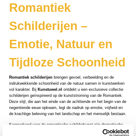
Romantiek
ucten
ucten
Schilderijen –
ucten
Emotie, Natuur en
Tijdloze Schoonheid
Romantiek schilderijen
brengen gevoel, verbeelding en de
indrukwekkende schoonheid van de natuur samen in kunstwerken
vol karakter. Bij
Kunstuwel.nl
ontdekt u een exclusieve collectie
schilderijen geïnspireerd op de kunststroming van de Romantiek.
Deze stijl, die aan het einde van de achttiende en het begin van de
negentiende eeuw opkwam, legt de nadruk op emotie, vrijheid en
de krachtige beleving van het landschap en het menselijk bestaan.
Kenmerkend voor de romantische schilderkunst zijn dramatische
luchten, uitgestrekte landschappen, imposante bergen, woeste