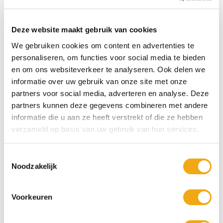
zeeën en sfeervolle bossen. Ook historische gebeurtenissen,
mythische verhalen en intieme portretten spelen een belangrijke
rol. Kunstenaars gebruikten rijke kleuren, sterke lichtcontrasten en
Deze website maakt gebruik van cookies
dynamische composities om emoties en verwondering op te
roepen.
We gebruiken cookies om content en advertenties te
personaliseren, om functies voor social media te bieden
Onze collectie omvat een breed aanbod van romantiek
schilderijen, variërend van adembenemende natuurtaferelen en
en om ons websiteverkeer te analyseren. Ook delen we
historische scènes tot sfeervolle portretten en symbolische
informatie over uw gebruik van onze site met onze
composities. Elk kunstwerk straalt een gevoel van rust, vrijheid,
partners voor social media, adverteren en analyse. Deze
melancholie en tijdloze schoonheid uit.
partners kunnen deze gegevens combineren met andere
Een romantiek schilderij is een stijlvolle keuze voor iedereen die
informatie die u aan ze heeft verstrekt of die ze hebben
houdt van klassieke kunst met diepgang en emotionele expressie.
verzameld op basis van uw gebruik van hun services.
De warme kleuren, verfijnde details en indrukwekkende
composities maken deze schilderijen tot echte blikvangers in
Toestemmingsselectie
woonkamers, kantoren, ontvangstruimtes en galerieën.
Noodzakelijk
Bij
Kunstuwel.nl
vindt u zorgvuldig geselecteerde
Romantiek
Schilderijen
waarin natuur, emotie en artistiek vakmanschap
samenkomen. Laat u inspireren door deze invloedrijke
Voorkeuren
kunststroming en ontdek een uniek schilderij dat uw interieur
verrijkt met elegantie, sfeer en de tijdloze kracht van romantische