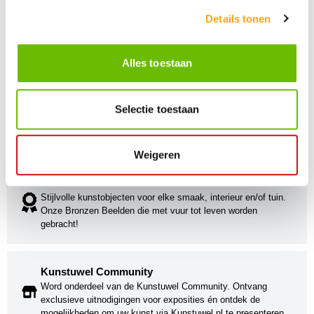
Details tonen
Alles toestaan
Persoonlijke klantenservice
Selectie toestaan
Maandag t/m vrijdag van 09.00 tot 16.00 staat onze
vakkundige klantenservice klaar.
Weigeren
Kunst voor iedereen
Stijlvolle kunstobjecten voor elke smaak, interieur en/of tuin.
Onze Bronzen Beelden die met vuur tot leven worden
gebracht!
Kunstuwel Community
Word onderdeel van de Kunstuwel Community. Ontvang
exclusieve uitnodigingen voor exposities én ontdek de
mogelijkheden om uw kunst via Kunstuwel.nl te presenteren.