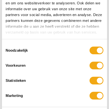
afbeelding. Het is een kunstwerk waarin techniek, geduld en
en om ons websiteverkeer te analyseren. Ook delen we
creativiteit samenkomen. De combinatie van fotografische precisie
informatie over uw gebruik van onze site met onze
en artistieke interpretatie maakt deze schilderijen geliefd bij
partners voor social media, adverteren en analyse. Deze
verzamelaars, kunstliefhebbers en iedereen die op zoek is naar
exclusieve wanddecoratie met een luxe uitstraling.
partners kunnen deze gegevens combineren met andere
informatie die u aan ze heeft verstrekt of die ze hebben
Bij
Kunstuwel.nl
vindt u zorgvuldig geselecteerde
Fotorealisme
verzameld op basis van uw gebruik van hun services.
Fine Art Schilderijen
die uitblinken in kwaliteit, detail en
vakmanschap. Laat u inspireren door deze bijzondere kunstvorm
en ontdek een uniek schilderij dat uw interieur verrijkt met
Toestemmingsselectie
levensechte schoonheid, verfijning en tijdloze elegantie.
Noodzakelijk
Voorkeuren
Statistieken
Marketing