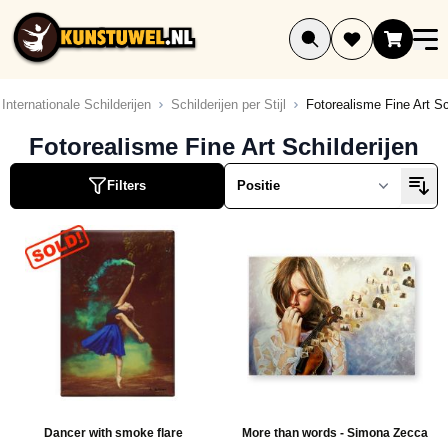
Ga naar de inhoud
Internationale Schilderijen
Schilderijen per Stijl
Fotorealisme Fine Art Sc
ucten
Fotorealisme Fine Art Schilderijen
ucten
Filters
ucten
ucten
ucten
ucten
ucten
ucten
ucten
ucten
uct
Dancer with smoke flare
More than words - Simona Zecca