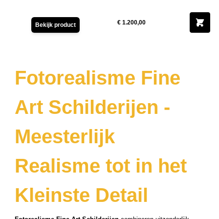
ucten
ucten
€ 1.200,00
Bekijk product
ucten
ucten
ucten
Fotorealisme Fine
ucten
uct
Art Schilderijen -
ucten
uct
Meesterlijk
ucten
uct
Realisme tot in het
ucten
uct
Kleinste Detail
ucten
ucten