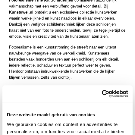
Fotorealisme Fine Art Schilderijen
combineren uitzonderlijk
ucten
vakmanschap met een verbluffend gevoel voor detail. Bij
Kunstuwel.nl
ontdekt u een exclusieve collectie kunstwerken
ucten
waarin werkelijkheid en kunst naadloos in elkaar overvloeien.
ucten
Dankzij een verfijnde schildertechniek lijken deze schilderijen
haast niet van een foto te onderscheiden, terwijl ze tegelijkertijd de
emotie, visie en creativiteit van de kunstenaar laten zien.
Fotorealisme is een kunststroming die streeft naar een uiterst
nauwkeurige weergave van de werkelijkheid. Kunstenaars
besteden vaak honderden uren aan één schilderij om elk detail,
iedere reflectie, schaduw en textuur perfect weer te geven.
Hierdoor ontstaan indrukwekkende kunstwerken die de kijker
blijven verrassen, zelfs van dichtbij.
Onze collectie omvat een breed aanbod van
Fotorealisme Fine
Art Schilderijen
, waaronder levensechte portretten, dieren,
stadsgezichten, landschappen, stillevens en moderne
composities. Elk schilderij toont een uitzonderlijk niveau van
precisie en artistieke kwaliteit, waardoor het een waardevolle
Deze website maakt gebruik van cookies
aanvulling vormt op zowel particuliere als zakelijke interieurs.
We gebruiken cookies om content en advertenties te
Een fotorealistisch fine art schilderij is meer dan een realistische
personaliseren, om functies voor social media te bieden