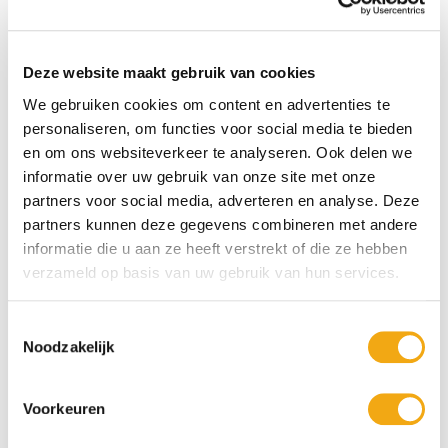
Portretkunst behoort al eeuwenlang tot de meest gewaardeerde
kunstvormen. Kunstenaars gebruiken kleur, licht, compositie en
expressieve penseelstreken om emoties en karakter op
Deze website maakt gebruik van cookies
indrukwekkende wijze vast te leggen. Hierdoor ontstaat een
We gebruiken cookies om content en advertenties te
kunstwerk dat niet alleen de geportretteerde weergeeft, maar ook
personaliseren, om functies voor social media te bieden
een gevoel of sfeer oproept.
en om ons websiteverkeer te analyseren. Ook delen we
Onze collectie omvat portretschilderijen in uiteenlopende stijlen,
informatie over uw gebruik van onze site met onze
waaronder klassiek, modern, figuratief, impressionistisch en
partners voor social media, adverteren en analyse. Deze
abstract. Dankzij deze veelzijdigheid vindt u eenvoudig een
partners kunnen deze gegevens combineren met andere
schilderij dat perfect aansluit bij uw interieur, of u nu kiest voor een
elegante woonkamer, een stijlvolle kantoorruimte of een luxe
informatie die u aan ze heeft verstrekt of die ze hebben
ontvangstruimte.
verzameld op basis van uw gebruik van hun services.
Een portretkunst schilderij is meer dan alleen wanddecoratie; het is
een blikvanger die diepgang, emotie en karakter toevoegt aan
Toestemmingsselectie
iedere ruimte. De combinatie van menselijke expressie en
Noodzakelijk
artistieke creativiteit maakt portretkunst geliefd bij kunstliefhebbers
en verzamelaars over de hele wereld.
Voorkeuren
Laat u inspireren door de veelzijdige collectie
Portretkunst
Schilderijen
van
Kunstuwel.nl
en ontdek unieke kunstwerken die