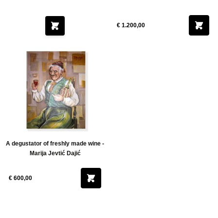
Mercy
€ 1.200,00
A degustator of freshly made wine -
Marija Jevtić Dajić
€ 600,00