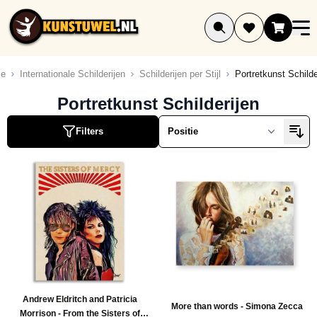
Ga naar de inhoud
e
Internationale Schilderijen
Schilderijen per Stijl
Portretkunst Schilde
Portretkunst Schilderijen
Filters
Andrew Eldritch and Patricia
More than words - Simona Zecca
Morrison - From the Sisters of