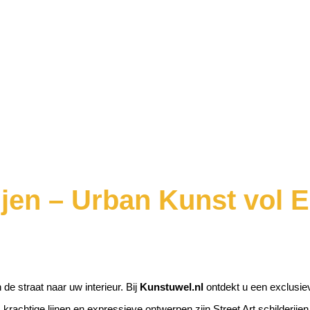
ijen – Urban Kunst vol En
de straat naar uw interieur. Bij
Kunstuwel.nl
ontdekt u een exclusiev
krachtige lijnen en expressieve ontwerpen zijn Street Art schilderij