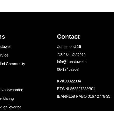
ns
Contact
stuwel
Zonnehorst 16
7207 BT Zutphen
rvice
info@kunstuwel.nl
l.nl Community
06-12452958
KVK
98022334
BTW
NL868327839B01
 voorwaarden
IBAN
NL58 RABO 0167 2778 39
erklaring
g en levering