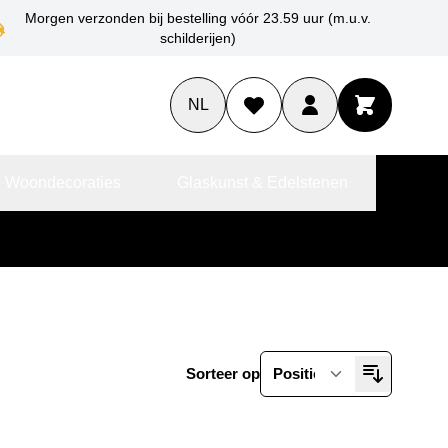
Morgen verzonden bij bestelling vóór 23.59 uur (m.u.v.
schilderijen)
NL
 Woondecoraties
Glaskunst & Edelstenen
Sorteer op