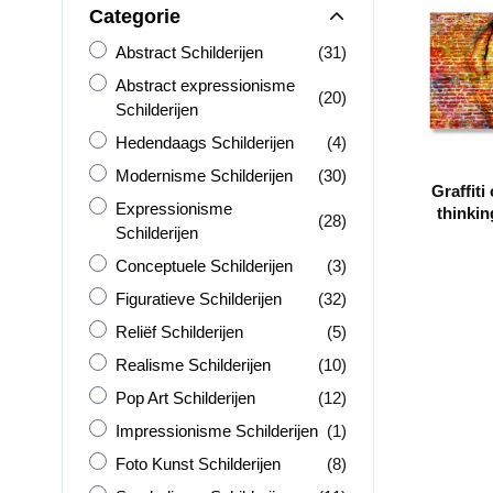
Categorie
Abstract Schilderijen
producten
Abstract Schilderijen
(31)
Abstract expressionisme Schilderijen
Abstract expressionisme
producten
(20)
Schilderijen
Hedendaags Schilderijen
producten
Hedendaags Schilderijen
(4)
Modernisme Schilderijen
producten
Modernisme Schilderijen
(30)
Graffiti
Expressionisme Schilderijen
Expressionisme
thinkin
producten
(28)
Schilderijen
face on
Conceptuele Schilderijen
producten
Conceptuele Schilderijen
(3)
Figuratieve Schilderijen
producten
Figuratieve Schilderijen
(32)
Reliëf Schilderijen
producten
Reliëf Schilderijen
(5)
Realisme Schilderijen
producten
Realisme Schilderijen
(10)
Pop Art Schilderijen
producten
Pop Art Schilderijen
(12)
Impressionisme Schilderijen
product
Impressionisme Schilderijen
(1)
Foto Kunst Schilderijen
producten
Foto Kunst Schilderijen
(8)