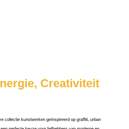
ergie, Creativiteit
e collectie kunstwerken geïnspireerd op graffiti, urban
en een perfecte keuze voor liefhebbers van moderne en