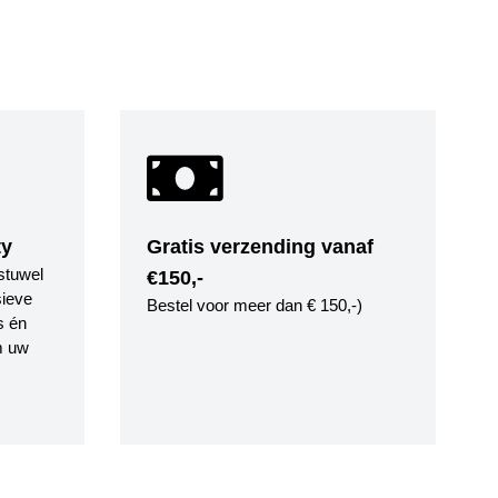
ty
Gratis verzending vanaf
stuwel
€150,-
ieve
Bestel voor meer dan € 150,-)
s én
m uw