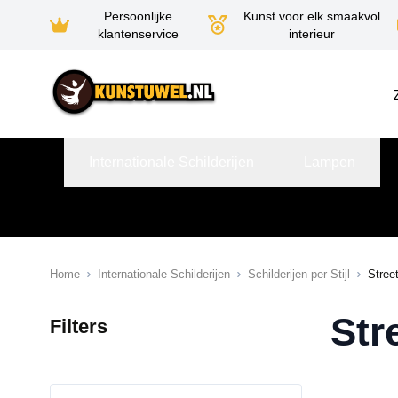
Persoonlijke
Kunst voor elk smaakvol
klantenservice
interieur
Ga naar de inhoud
Internationale Schilderijen
Lampen
Home
Internationale Schilderijen
Schilderijen per Stijl
Street
Str
Filters