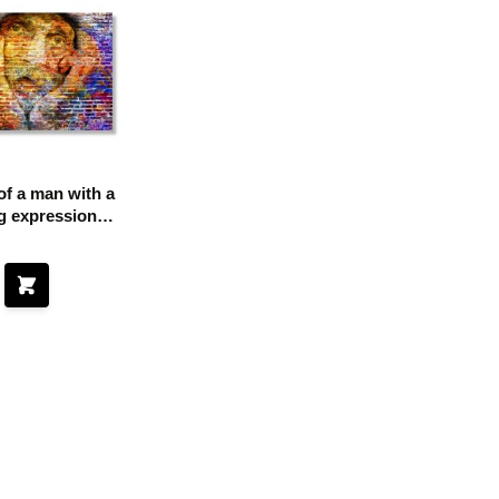
 of a man with a
g expressional
 a colorful wall