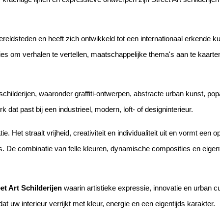
e wereldsteden en heeft zich ontwikkeld tot een internationaal erkend
ties om verhalen te vertellen, maatschappelijke thema's aan te kaarte
hilderijen, waaronder graffiti-ontwerpen, abstracte urban kunst, popa
k dat past bij een industrieel, modern, loft- of designinterieur.
e. Het straalt vrijheid, creativiteit en individualiteit uit en vormt e
. De combinatie van felle kleuren, dynamische composities en eigent
et Art Schilderijen
waarin artistieke expressie, innovatie en urban 
 uw interieur verrijkt met kleur, energie en een eigentijds karakter.