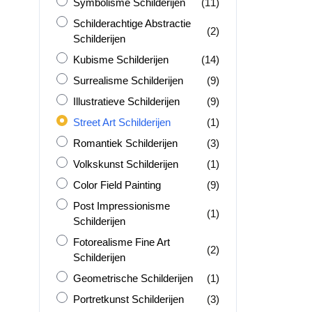
Symbolisme Schilderijen
producten
Symbolisme Schilderijen
(11)
Schilderachtige Abstractie Schilderijen
Schilderachtige Abstractie
producten
(2)
Schilderijen
Kubisme Schilderijen
producten
Kubisme Schilderijen
(14)
Surrealisme Schilderijen
producten
Surrealisme Schilderijen
(9)
Illustratieve Schilderijen
producten
Illustratieve Schilderijen
(9)
Street Art Schilderijen
product
Street Art Schilderijen
(1)
Romantiek Schilderijen
producten
Romantiek Schilderijen
(3)
Volkskunst Schilderijen
product
Volkskunst Schilderijen
(1)
Color Field Painting
producten
Color Field Painting
(9)
Post Impressionisme Schilderijen
Post Impressionisme
product
(1)
Schilderijen
Fotorealisme Fine Art Schilderijen
Fotorealisme Fine Art
producten
(2)
Schilderijen
Geometrische Schilderijen
product
Geometrische Schilderijen
(1)
Portretkunst Schilderijen
producten
Portretkunst Schilderijen
(3)