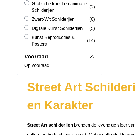
Grafische kunst en animatie Schilderijen
Grafische kunst en animatie
producten
(2)
Schilderijen
Zwart-Wit Schilderijen
producten
Zwart-Wit Schilderijen
(8)
Digitale Kunst Schilderijen
producten
Digitale Kunst Schilderijen
(5)
Kunst Reproducties &amp; Posters
Kunst Reproducties &
producten
(14)
Posters
Voorraad
Op voorraad
Street Art Schilder
en Karakter
Street Art schilderijen
brengen de levendige sfeer van 
culture en hedendaagse kunst. Met opvallende kleuren, 