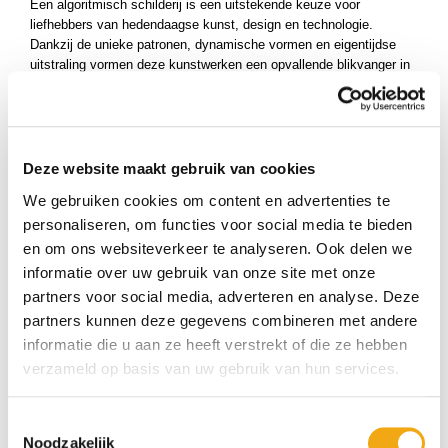
Een algoritmisch schilderij is een uitstekende keuze voor
ucten
liefhebbers van hedendaagse kunst, design en technologie.
ucten
Dankzij de unieke patronen, dynamische vormen en eigentijdse
uitstraling vormen deze kunstwerken een opvallende blikvanger in
ucten
woonkamers, kantoren, galerieën en creatieve werkruimtes.
Bij
Kunstuwel.nl
vindt u zorgvuldig geselecteerde
algoritmische
schilderijen
die innovatie, vakmanschap en artistieke verbeelding
samenbrengen. Ontdek hoe technologie nieuwe mogelijkheden
Deze website maakt gebruik van cookies
creëert binnen de kunstwereld en geef uw interieur een moderne,
We gebruiken cookies om content en advertenties te
exclusieve en inspirerende uitstraling met een uniek algoritmisch
kunstwerk.
personaliseren, om functies voor social media te bieden
en om ons websiteverkeer te analyseren. Ook delen we
informatie over uw gebruik van onze site met onze
partners voor social media, adverteren en analyse. Deze
partners kunnen deze gegevens combineren met andere
informatie die u aan ze heeft verstrekt of die ze hebben
verzameld op basis van uw gebruik van hun services.
Toestemmingsselectie
Noodzakelijk