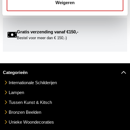
exclusieve uitnodigingen voor exposities én ontdek de
Weigeren
mogelijkheden om uw kunst via Kunstuwel.nl te presenteren.
Gratis verzending vanaf €150,-
Bestel voor meer dan € 150,-)
Categorieën
Internationale Schilderijen
Lampen
Tussen Kunst & Kitsch
Bronzen Beelden
Unieke Woondecoraties