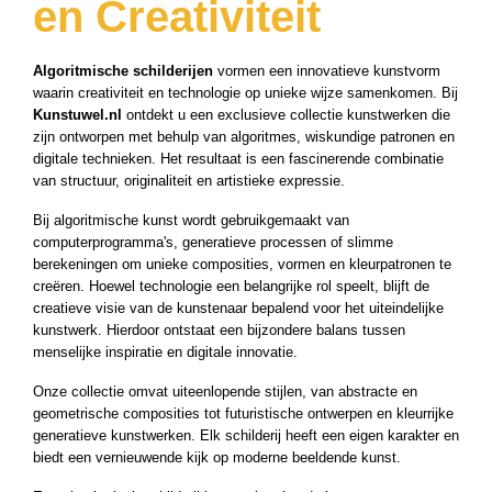
en Creativiteit
ucten
ucten
Algoritmische schilderijen
vormen een innovatieve kunstvorm
ucten
waarin creativiteit en technologie op unieke wijze samenkomen. Bij
ucten
Kunstuwel.nl
ontdekt u een exclusieve collectie kunstwerken die
zijn ontworpen met behulp van algoritmes, wiskundige patronen en
ucten
digitale technieken. Het resultaat is een fascinerende combinatie
ucten
van structuur, originaliteit en artistieke expressie.
uct
Bij algoritmische kunst wordt gebruikgemaakt van
ucten
computerprogramma's, generatieve processen of slimme
berekeningen om unieke composities, vormen en kleurpatronen te
uct
creëren. Hoewel technologie een belangrijke rol speelt, blijft de
ucten
creatieve visie van de kunstenaar bepalend voor het uiteindelijke
kunstwerk. Hierdoor ontstaat een bijzondere balans tussen
uct
menselijke inspiratie en digitale innovatie.
ucten
Onze collectie omvat uiteenlopende stijlen, van abstracte en
uct
geometrische composities tot futuristische ontwerpen en kleurrijke
generatieve kunstwerken. Elk schilderij heeft een eigen karakter en
ucten
biedt een vernieuwende kijk op moderne beeldende kunst.
ucten