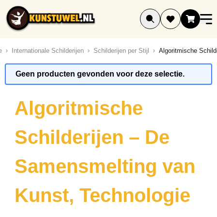
Ga naar de inhoud
e
Internationale Schilderijen
Schilderijen per Stijl
Algoritmische Schild
ucten
Geen producten gevonden voor deze selectie.
ucten
ucten
Algoritmische
ucten
ucten
Schilderijen – De
ucten
ucten
Samensmelting van
ucten
ucten
Kunst, Technologie
ucten
uct