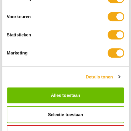
Voorkeuren
Statistieken
Persoonlijke klantenservice
Marketing
Maandag t/m vrijdag van 09.00 tot 16.00 staat onze
vakkundige klantenservice klaar.
Details tonen
Kunst voor iedereen
Stijlvolle kunstobjecten voor elke smaak, interieur en/of tuin.
Onze Bronzen Beelden die met vuur tot leven worden
Alles toestaan
gebracht!
Selectie toestaan
Kunstuwel Community
Word onderdeel van de Kunstuwel Community. Ontvang