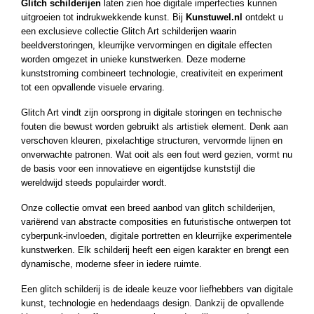
Glitch schilderijen
laten zien hoe digitale imperfecties kunnen
ucten
uitgroeien tot indrukwekkende kunst. Bij
Kunstuwel.nl
ontdekt u
ucten
een exclusieve collectie Glitch Art schilderijen waarin
beeldverstoringen, kleurrijke vervormingen en digitale effecten
ucten
worden omgezet in unieke kunstwerken. Deze moderne
ucten
kunststroming combineert technologie, creativiteit en experiment
tot een opvallende visuele ervaring.
ucten
ucten
Glitch Art vindt zijn oorsprong in digitale storingen en technische
fouten die bewust worden gebruikt als artistiek element. Denk aan
uct
verschoven kleuren, pixelachtige structuren, vervormde lijnen en
ucten
onverwachte patronen. Wat ooit als een fout werd gezien, vormt nu
de basis voor een innovatieve en eigentijdse kunststijl die
uct
wereldwijd steeds populairder wordt.
ucten
Onze collectie omvat een breed aanbod van glitch schilderijen,
uct
variërend van abstracte composities en futuristische ontwerpen tot
cyberpunk-invloeden, digitale portretten en kleurrijke experimentele
ucten
kunstwerken. Elk schilderij heeft een eigen karakter en brengt een
uct
dynamische, moderne sfeer in iedere ruimte.
ucten
Een glitch schilderij is de ideale keuze voor liefhebbers van digitale
ucten
kunst, technologie en hedendaags design. Dankzij de opvallende