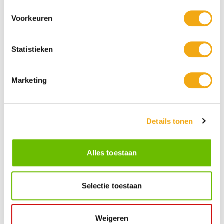
Voorkeuren
Statistieken
Persoonlijke klantenservice
Maandag t/m vrijdag van 09.00 tot 16.00 staat onze
Marketing
vakkundige klantenservice klaar.
Details tonen
Kunst voor iedereen
Stijlvolle kunstobjecten voor elke smaak, interieur en/of tuin.
Onze Bronzen Beelden die met vuur tot leven worden
gebracht!
Alles toestaan
Selectie toestaan
Kunstuwel Community
Word onderdeel van de Kunstuwel Community. Ontvang
exclusieve uitnodigingen voor exposities én ontdek de
mogelijkheden om uw kunst via Kunstuwel.nl te presenteren.
Weigeren