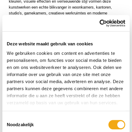
kleuren, visuele effecten en vernieuwende stijl vormen deze
ucten
kunstwerken een echte blikvanger in woonkamers, kantoren,
ucten
studio's, gamekamers, creatieve werkruimtes en moderne
bedrijfsomgevingen.
ucten
Bij
Kunstuwel.nl
vindt u zorgvuldig geselecteerde
Glitch
Schilderijen
waarin technologie, innovatie en artistieke expressie
samenkomen. Laat u inspireren door deze vooruitstrevende
Deze website maakt gebruik van cookies
kunstvorm en ontdek een uniek schilderij dat uw interieur verrijkt
We gebruiken cookies om content en advertenties te
met creativiteit, energie en een eigentijdse uitstraling.
personaliseren, om functies voor social media te bieden
en om ons websiteverkeer te analyseren. Ook delen we
informatie over uw gebruik van onze site met onze
partners voor social media, adverteren en analyse. Deze
partners kunnen deze gegevens combineren met andere
informatie die u aan ze heeft verstrekt of die ze hebben
verzameld op basis van uw gebruik van hun services.
Toestemmingsselectie
Noodzakelijk