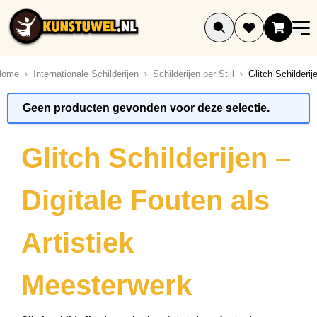
Ga naar de inhoud
Home
Internationale Schilderijen
Schilderijen per Stijl
Glitch Schilderij
ucten
Geen producten gevonden voor deze selectie.
ucten
ucten
Glitch Schilderijen –
ucten
ucten
Digitale Fouten als
ucten
ucten
Artistiek
ucten
ucten
Meesterwerk
ucten
uct