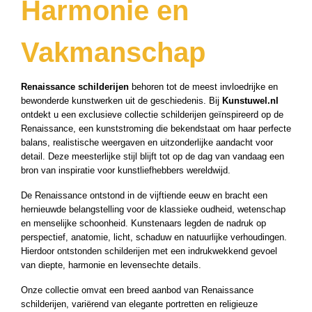
Harmonie en
ucten
ucten
Vakmanschap
ucten
ucten
Renaissance schilderijen
behoren tot de meest invloedrijke en
ucten
bewonderde kunstwerken uit de geschiedenis. Bij
Kunstuwel.nl
ucten
ontdekt u een exclusieve collectie schilderijen geïnspireerd op de
Renaissance, een kunststroming die bekendstaat om haar perfecte
uct
balans, realistische weergaven en uitzonderlijke aandacht voor
ucten
detail. Deze meesterlijke stijl blijft tot op de dag van vandaag een
bron van inspiratie voor kunstliefhebbers wereldwijd.
uct
ucten
De Renaissance ontstond in de vijftiende eeuw en bracht een
hernieuwde belangstelling voor de klassieke oudheid, wetenschap
uct
en menselijke schoonheid. Kunstenaars legden de nadruk op
ucten
perspectief, anatomie, licht, schaduw en natuurlijke verhoudingen.
Hierdoor ontstonden schilderijen met een indrukwekkend gevoel
uct
van diepte, harmonie en levensechte details.
ucten
Onze collectie omvat een breed aanbod van Renaissance
ucten
schilderijen, variërend van elegante portretten en religieuze