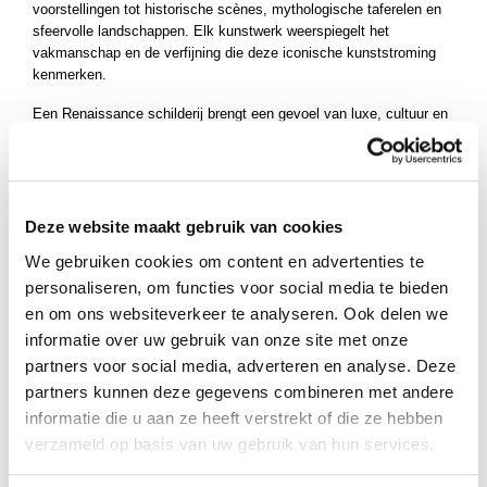
voorstellingen tot historische scènes, mythologische taferelen en
ucten
sfeervolle landschappen. Elk kunstwerk weerspiegelt het
ucten
vakmanschap en de verfijning die deze iconische kunststroming
kenmerken.
ucten
Een Renaissance schilderij brengt een gevoel van luxe, cultuur en
tijdloze elegantie in iedere ruimte. Dankzij de uitgebalanceerde
composities en rijke symboliek vormen deze schilderijen een
indrukwekkende blikvanger in woonkamers, kantoren, bibliotheken,
ontvangstruimtes en galerieën.
Deze website maakt gebruik van cookies
Bij
Kunstuwel.nl
vindt u zorgvuldig geselecteerde
Renaissance
We gebruiken cookies om content en advertenties te
schilderijen
waarin traditie, schoonheid en artistieke perfectie
samenkomen. Laat u inspireren door de wereld van de klassieke
personaliseren, om functies voor social media te bieden
meesters en ontdek een uniek kunstwerk dat uw interieur verrijkt
en om ons websiteverkeer te analyseren. Ook delen we
met historische klasse, verfijning en tijdloze uitstraling.
informatie over uw gebruik van onze site met onze
partners voor social media, adverteren en analyse. Deze
partners kunnen deze gegevens combineren met andere
informatie die u aan ze heeft verstrekt of die ze hebben
verzameld op basis van uw gebruik van hun services.