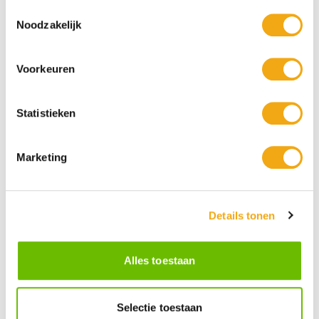
Toestemmingsselectie
Noodzakelijk
Voorkeuren
Statistieken
Marketing
Persoonlijke klantenservice
Maandag t/m vrijdag van 09.00 tot 16.00 staat onze
vakkundige klantenservice klaar.
Details tonen
Kunst voor iedereen
Alles toestaan
Stijlvolle kunstobjecten voor elke smaak, interieur en/of tuin.
Onze Bronzen Beelden die met vuur tot leven worden
gebracht!
Selectie toestaan