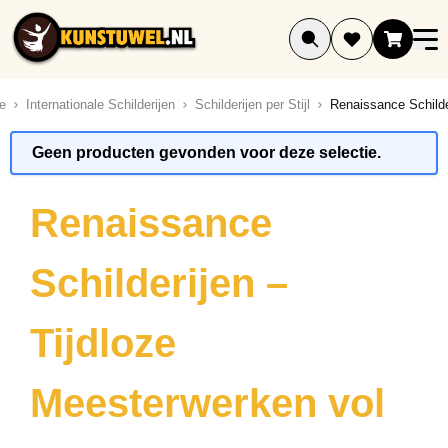
Ga naar de inhoud
e
Internationale Schilderijen
Schilderijen per Stijl
Renaissance Schilde
ucten
Geen producten gevonden voor deze selectie.
ucten
ucten
Renaissance
ucten
ucten
Schilderijen –
ucten
ucten
Tijdloze
ucten
ucten
Meesterwerken vol
ucten
uct